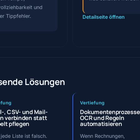
ollziehbarkeit und
er Tippfehler.
Detailseite öffnen
ssende Lösungen
efung
Vertiefung
l-, CSV- und Mail-
Dokumentenprozesse
ln verbinden statt
OCR und Regeln
elt pflegen
automatisieren
jede Liste ist falsch.
Wenn Rechnungen,