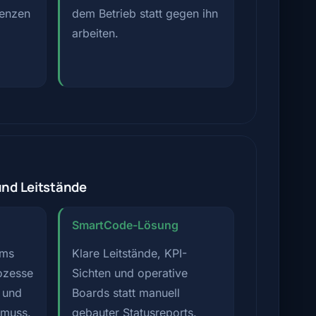
tenzen
dem Betrieb statt gegen ihn
arbeiten.
und Leitstände
SmartCode-Lösung
ams
Klare Leitstände, KPI-
ozesse
Sichten und operative
t und
Boards statt manuell
 muss.
gebauter Statusreports.