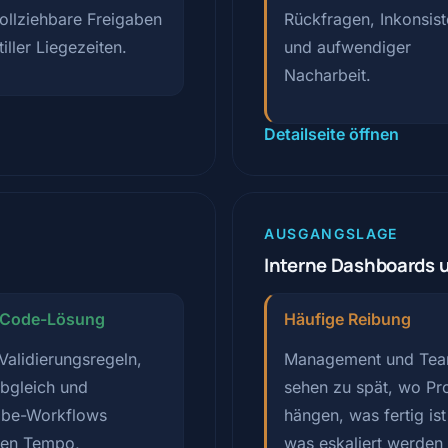
ollziehbare Freigaben
Rückfragen, Inkonsis
stiller Liegezeiten.
und aufwendiger
Nacharbeit.
Detailseite öffnen
AUSGANGSLAGE
Interne Dashboards 
tCode-Lösung
Häufige Reibung
Validierungsregeln,
Management und Te
bgleich und
sehen zu spät, wo Pr
abe-Workflows
hängen, was fertig is
fen Tempo,
was eskaliert werden